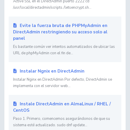
Active SSL en el DirectAdmin puerto 2222 cd
/usr/local/directadmin/scripts./letsencrypt.sh...
Evite la fuerza bruta de PHPMyAdmin en
DirectAdmin restringiendo su acceso solo al
panel
Es bastante común ver intentos automatizados de ubicar las
URL de phpMyAdmin con el fin de...
Instalar Ngnix en DirectAdmin
Instalar Nginx en DirectAdmin Por defecto, DirectAdmin se
implementa con el servidor web...
Instale DirectAdmin en AlmaLinux / RHEL /
CentOS
Paso 1. Primero, comencemos asegurándonos de que su
sistema esté actualizado. sudo dnf update...