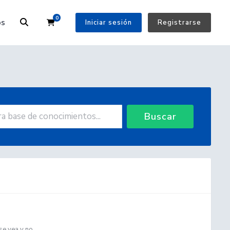
0
Carrito
os
Iniciar sesión
Registrarse
Buscar
e vea y no...