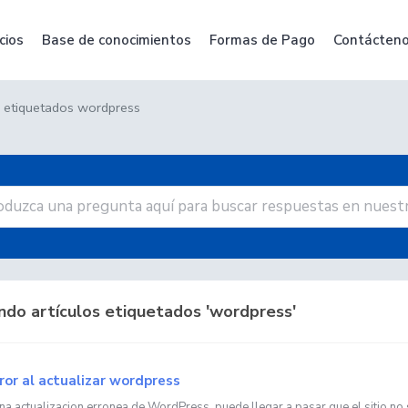
cios
Base de conocimientos
Formas de Pago
Contácten
s etiquetados wordpress
ndo artículos etiquetados 'wordpress'
ror al actualizar wordpress
na actualizacion erronea de WordPress, puede llegar a pasar que el sitio no s