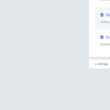
Di
Active
Si
Existe
« Atrás