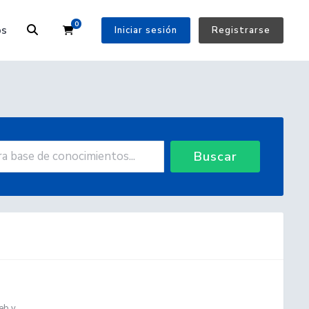
0
Carrito
os
Iniciar sesión
Registrarse
Buscar
b y...