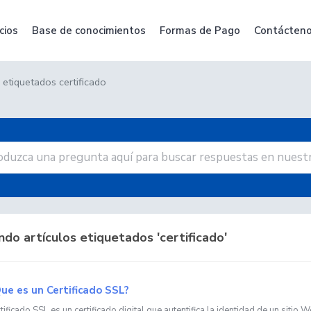
cios
Base de conocimientos
Formas de Pago
Contácten
 etiquetados certificado
do artículos etiquetados 'certificado'
ue es un Certificado SSL?
ificado SSL es un certificado digital que autentifica la identidad de un sitio We