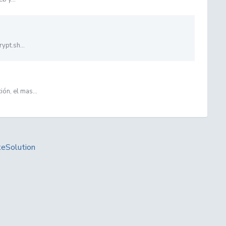
ypt.sh...
ón, el mas...
Solution