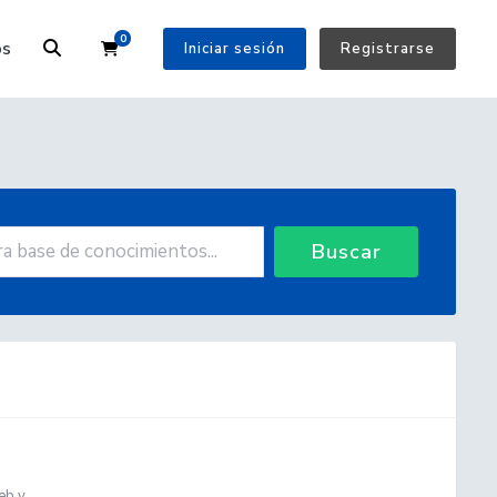
0
Carrito
os
Iniciar sesión
Registrarse
Buscar
b y...