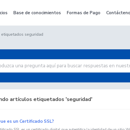
cios
Base de conocimientos
Formas de Pago
Contácten
s etiquetados seguridad
do artículos etiquetados 'seguridad'
ue es un Certificado SSL?
ificado SSL es un certificado digital que autentifica la identidad de un sitio We