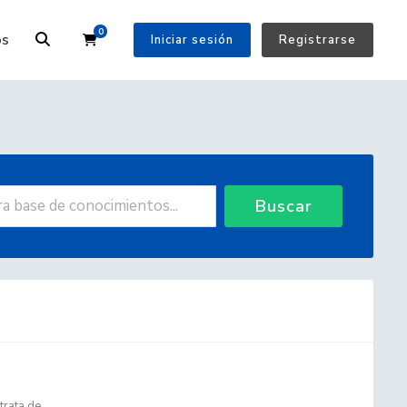
0
Carrito
os
Iniciar sesión
Registrarse
Buscar
rata de...