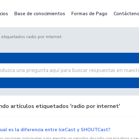
cios
Base de conocimientos
Formas de Pago
Contácten
 etiquetados radio por internet
do artículos etiquetados 'radio por internet'
ual es la diferencia entre IceCast y SHOUTCast?
s opciones principales para ejecutar un servidor de radio con nosotros y se t